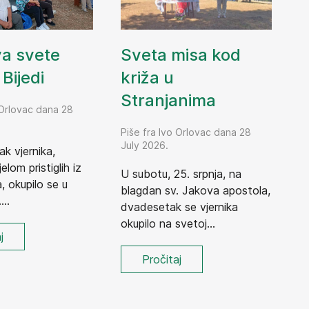
Sveta misa kod
va svete
križa u
Bijedi
Stranjanima
 Orlovac dana 28
Piše fra Ivo Orlovac dana 28
July 2026.
ak vjernika,
elom pristiglih iz
U subotu, 25. srpnja, na
 okupilo se u
blagdan sv. Jakova apostola,
...
dvadesetak se vjernika
okupilo na svetoj...
j
Pročitaj