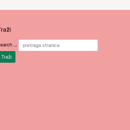
Traži
earch ...
Traži