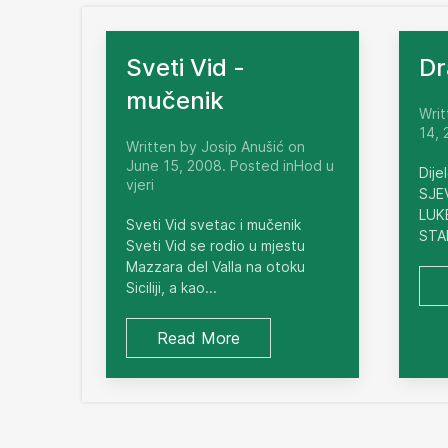
Sveti Vid -
Dr
mučenik
Writ
14, 
Written by Josip Anušić on
June 15, 2008. Posted inHod u
Dije
vjeri
SJE
LUKE
Sveti Vid svetac i mučenik
STA
Sveti Vid se rodio u mjestu
Mazzara del Valla na otoku
Siciliji, a kao...
Read More