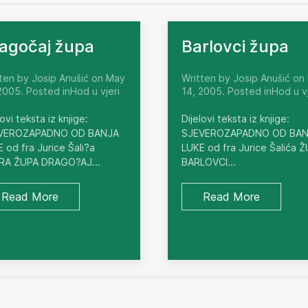
agočaj župa
Barlovci župa
ten by Josip Anušić on May
Written by Josip Anušić on
2005. Posted inHod u vjeri
14, 2005. Posted inHod u vj
lovi teksta iz knjige:
Dijelovi teksta iz knjige:
VEROZAPADNO OD BANJA
SJEVEROZAPADNO OD BA
 od fra Jurice Šali?a
LUKE od fra Jurice Šalića 
RA ŽUPA DRAGO?AJ...
BARLOVCI...
Read More
Read More