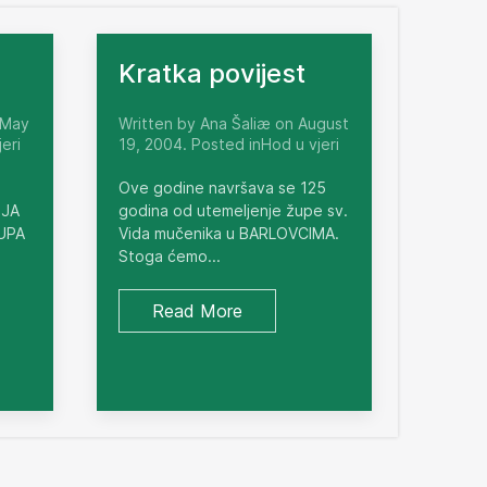
Kratka povijest
 May
Written by Ana Šaliæ on August
eri
19, 2004. Posted inHod u vjeri
Ove godine navršava se 125
NJA
godina od utemeljenje župe sv.
ŽUPA
Vida mučenika u BARLOVCIMA.
Stoga ćemo...
Read More