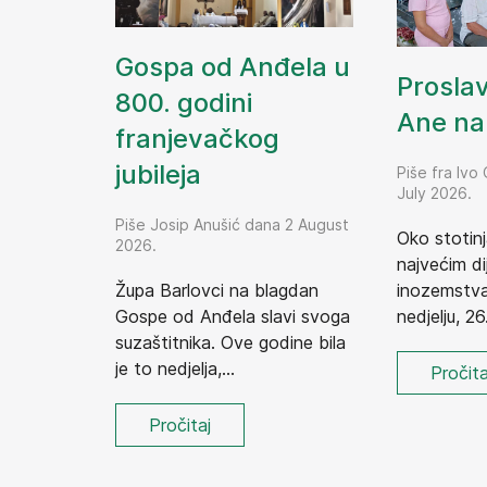
Gospa od Anđela u
Prosla
800. godini
Ane na 
franjevačkog
jubileja
Piše fra Ivo
July 2026.
Piše Josip Anušić dana 2 August
Oko stotinj
2026.
najvećim dij
Župa Barlovci na blagdan
inozemstva,
Gospe od Anđela slavi svoga
nedjelju, 26.
suzaštitnika. Ove godine bila
je to nedjelja,...
Pročita
Pročitaj