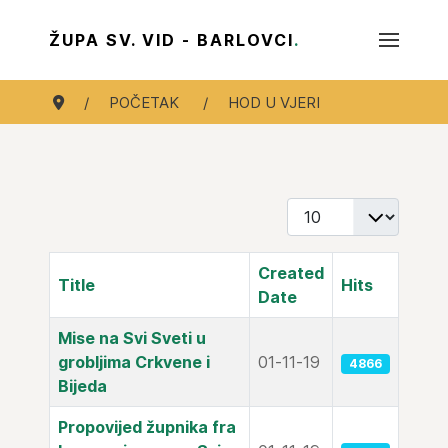
ŽUPA SV. VID - BARLOVCI
.
POČETAK
HOD U VJERI
Display #
Created
Title
Hits
Date
Articles
Mise na Svi Sveti u
grobljima Crkvene i
01-11-19
4866
Bijeda
Propovijed župnika fra