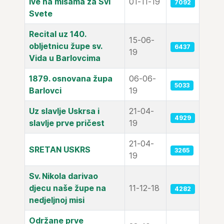
Ive na misama za Svi
01-11-19
7092
Svete
Recital uz 140.
15-06-
obljetnicu župe sv.
6437
19
Vida u Barlovcima
1879. osnovana župa
06-06-
5033
Barlovci
19
Uz slavlje Uskrsa i
21-04-
4929
slavlje prve pričest
19
21-04-
SRETAN USKRS
3265
19
Sv. Nikola darivao
djecu naše župe na
11-12-18
4282
nedjeljnoj misi
Održane prve