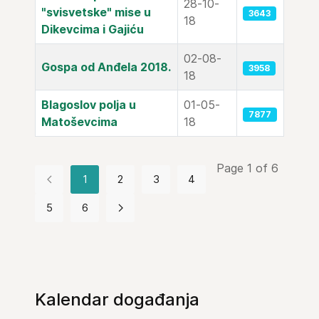
28-10-
"svisvetske" mise u
3643
18
Dikevcima i Gajiću
02-08-
Gospa od Anđela 2018.
3958
18
Blagoslov polja u
01-05-
7877
Matoševcima
18
Page 1 of 6
1
2
3
4
5
6
Kalendar događanja