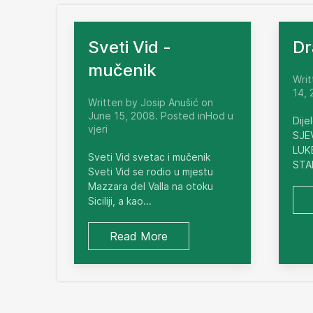
Sveti Vid -
Dr
mučenik
Writ
14, 
Written by Josip Anušić on
June 15, 2008. Posted inHod u
Dije
vjeri
SJE
LUKE
Sveti Vid svetac i mučenik
STA
Sveti Vid se rodio u mjestu
Mazzara del Valla na otoku
Siciliji, a kao...
Read More