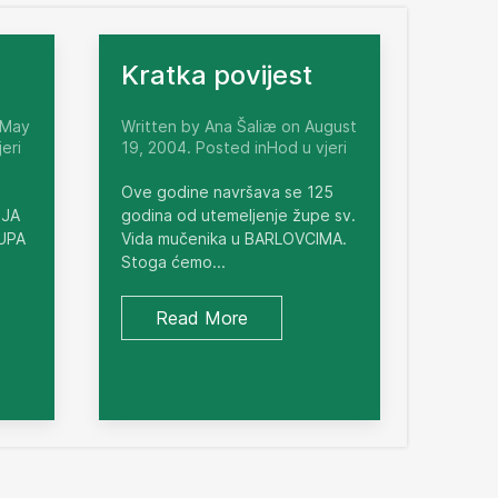
Kratka povijest
 May
Written by Ana Šaliæ on August
eri
19, 2004. Posted inHod u vjeri
Ove godine navršava se 125
NJA
godina od utemeljenje župe sv.
ŽUPA
Vida mučenika u BARLOVCIMA.
Stoga ćemo...
Read More