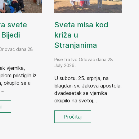
Sveta misa kod
va svete
križa u
Bijedi
Stranjanima
 Orlovac dana 28
Piše fra Ivo Orlovac dana 28
July 2026.
ak vjernika,
elom pristiglih iz
U subotu, 25. srpnja, na
 okupilo se u
blagdan sv. Jakova apostola,
...
dvadesetak se vjernika
okupilo na svetoj...
j
Pročitaj