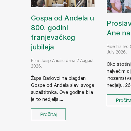
Gospa od Anđela u
Prosla
800. godini
Ane na 
franjevačkog
jubileja
Piše fra Ivo
July 2026.
Piše Josip Anušić dana 2 August
Oko stotinj
2026.
najvećim dij
Župa Barlovci na blagdan
inozemstva,
Gospe od Anđela slavi svoga
nedjelju, 26.
suzaštitnika. Ove godine bila
je to nedjelja,...
Pročita
Pročitaj