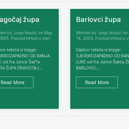
agočaj župa
Barlovci župa
ten by Josip Anušić on May
Written by Josip Anušić on
2005. Posted inHod u vjeri
14, 2005. Posted inHod u vj
lovi teksta iz knjige:
Dijelovi teksta iz knjige:
VEROZAPADNO OD BANJA
SJEVEROZAPADNO OD BA
 od fra Jurice Šali?a
LUKE od fra Jurice Šalića 
RA ŽUPA DRAGO?AJ...
BARLOVCI...
Read More
Read More