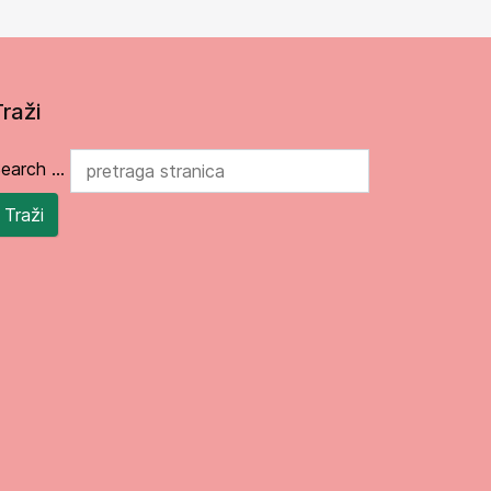
Traži
earch ...
Traži