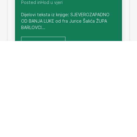
Posted inHod u vjeri
Dijelovi teksta iz knjige: SJEVEROZAPADNO
OD BANJA LUKE od fra Jurice Šalića ŽUPA
BARLOVCI...
Read More
Kratka povijest
Written by Ana Šaliæ on August 19, 2004.
Posted inHod u vjeri
Ove godine navršava se 125 godina od
utemeljenje župe sv. Vida mučenika u
BARLOVCIMA. Stoga ćemo...
Read More