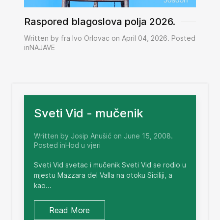
Raspored blagoslova polja 2026.
Written by fra Ivo Orlovac on April 04, 2026. Posted
inNAJAVE
Sveti Vid - mučenik
Written by Josip Anušić on June 15, 2008.
Posted inHod u vjeri
Sveti Vid svetac i mučenik Sveti Vid se rodio u
mjestu Mazzara del Valla na otoku Siciliji, a
kao...
Read More