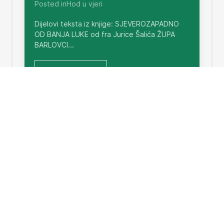
Posted inHod u vjeri
Dijelovi teksta iz knjige: SJEVEROZAPADNO
OD BANJA LUKE od fra Jurice Šalića ŽUPA
BARLOVCI...
Read More
Kratka povijest
Written by Ana Šaliæ on August 19, 2004.
Posted inHod u vjeri
Ove godine navršava se 125 godina od
utemeljenje župe sv. Vida mučenika u
BARLOVCIMA. Stoga ćemo...
Read More