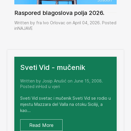
Raspored blagoslova polja 2026.
Written by fra Ivo Orlovac on April 04, 2026. Posted
inNAJAVE
Sveti Vid - mučenik
Written by Josip Anušić on June 15, 2008.
Posted inHod u vjeri
Sveti Vid svetac i mučenik Sveti Vid se rodio u
mjestu Mazzara del Valla na otoku Siciliji, a
kao...
Read More