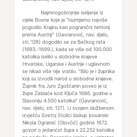
Najmnogobrojnije iseljenje iz
cijele Bosne koje je "razmjerno najviše
pogodilo Krajinu kao pogranični teritorij
prema Austriji" (Gavranović, nav. djelo,
str. 128) dogodilo se za Bečkog rata
(1683.-1699.), kada se više od 100.000
katolika iselilo u slobodne krajeve
Hrvatske, Ugarske i Austrije i uglavnom
se nikad više nije vratilo. "Bilo je i župnika
koji su izvodili narod u slobodne krajeve.
Župnik fra Juro Zgošćanin poveo je iz
župe Zablaće kod Ključa 1686. godine u
Slavoniju 4.500 katolika" (Gavranović,
nav. djelo, str. 127). U svojem službenom
izvješću Svetoj Stolici biskup bosanski
Nikola Ogramić (Olovčić) godine 1672.
govori o jedanćst župa s 22.252 katolika