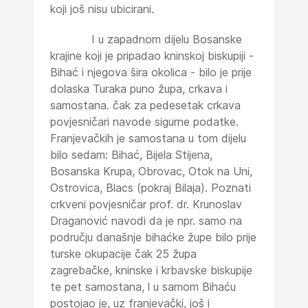
koji još nisu ubicirani.
I u zapadnom dijelu Bosanske
krajine koji je pripadao kninskoj biskupiji -
Bihać i njegova šira okolica - bilo je prije
dolaska Turaka puno župa, crkava i
samostana. čak za pedesetak crkava
povjesničari navode sigurne podatke.
Franjevačkih je samostana u tom dijelu
bilo sedam: Bihać, Bijela Stijena,
Bosanska Krupa, Obrovac, Otok na Uni,
Ostrovica, Blacs (pokraj Bilaja). Poznati
crkveni povjesničar prof. dr. Krunoslav
Draganović navodi da je npr. samo na
području današnje bihaćke župe bilo prije
turske okupacije čak 25 župa
zagrebačke, kninske i krbavske biskupije
te pet samostana, l u samom Bihaću
postojao je, uz franjevački, još i