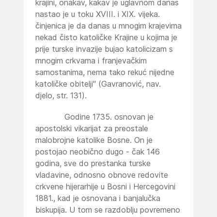
krajini, onakav, kakav je uglavnom danas
nastao je u toku XVIII. i XIX. vijeka.
činjenica je da danas u mnogim krajevima
nekad čisto katoličke Krajine u kojima je
prije turske invazije bujao katolicizam s
mnogim crkvama i franjevačkim
samostanima, nema tako rekuć nijedne
katoličke obitelji" (Gavranović, nav.
djelo, str. 131).
Godine 1735. osnovan je
apostolski vikarijat za preostale
malobrojne katolike Bosne. On je
postojao neobično dugo - čak 146
godina, sve do prestanka turske
vladavine, odnosno obnove redovite
crkvene hijerarhije u Bosni i Hercegovini
1881., kad je osnovana i banjalučka
biskupija. U tom se razdoblju povremeno