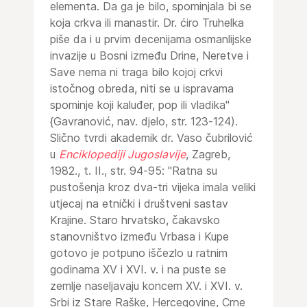
elementa. Da ga je bilo, spominjala bi se
koja crkva ili manastir. Dr. ćiro Truhelka
piše da i u prvim decenijama osmanlijske
invazije u Bosni između Drine, Neretve i
Save nema ni traga bilo kojoj crkvi
istočnog obreda, niti se u ispravama
spominje koji kaluđer, pop ili vladika"
{Gavranović, nav. djelo, str. 123-124).
Slično tvrdi akademik dr. Vaso čubrilović
u
Enciklopediji Jugoslavije
, Zagreb,
1982., t. II., str. 94-95: "Ratna su
pustošenja kroz dva-tri vijeka imala veliki
utjecaj na etnički i društveni sastav
Krajine. Staro hrvatsko, čakavsko
stanovništvo između Vrbasa i Kupe
gotovo je potpuno iščezlo u ratnim
godinama XV i XVI. v. i na puste se
zemlje naseljavaju koncem XV. i XVI. v.
Srbi iz Stare Raške, Hercegovine, Crne