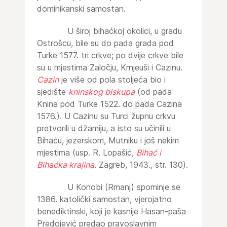
dominikanski samostan.
U široj bihaćkoj okolici, u gradu
Ostrošcu, bile su do pada grada pod
Turke 1577. tri crkve; po dvije crkve bile
su u mjestima Zaločju, Krnjeuši i Cazinu.
Cazin
je više od pola stoljeća bio i
sjedište
kninskog biskupa
(od pada
Knina pod Turke 1522. do pada Cazina
1576.). U Cazinu su Turci župnu crkvu
pretvorili u džamiju, a isto su učinili u
Bihaću, jezerskom, Mutniku i još nekim
mjestima (usp. R. Lopašić,
Bihać i
Bihaćka krajina
. Zagreb, 1943., str. 130).
U Konobi (Rmanj) spominje se
1386. katolički samostan, vjerojatno
benediktinski, koji je kasnije Hasan-paša
Predojević predao pravoslavnim