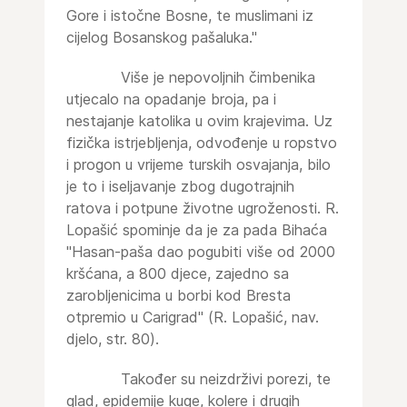
Gore i istočne Bosne, te muslimani iz
cijelog Bosanskog pašaluka."
Više je nepovoljnih čimbenika
utjecalo na opadanje broja, pa i
nestajanje katolika u ovim krajevima. Uz
fizička istrjebljenja, odvođenje u ropstvo
i progon u vrijeme turskih osvajanja, bilo
je to i iseljavanje zbog dugotrajnih
ratova i potpune životne ugroženosti. R.
Lopašić spominje da je za pada Bihaća
"Hasan-paša dao pogubiti više od 2000
kršćana, a 800 djece, zajedno sa
zarobljenicima u borbi kod Bresta
otpremio u Carigrad" (R. Lopašić, nav.
djelo, str. 80).
Također su neizdrživi porezi, te
glad, epidemije kuge, kolere i drugih