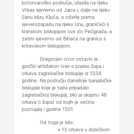
kotorvaroško područje, izlazila na rijeku
Vrbas sjeverno od Jajca i, dalje na rijeku
Sanu blizu Ključa, a odatle prema
sjeverozapadu na rijeku Unu, graničeći s
kninskom biskupijom sve do Pećigrada, a
zatim sjeverno od Bihaća na granicu s
krbavskom biskupijom.
Dragocjen izvor ostavio je
gorički arhiđakon Ivan u popisu župa i
crkava zagrebačke biskupije iz 1334.
godine. Na području današnje banjalučke
biskupije koje je tada pripadalo
zagrebačkoj biskupiji, bilo je ukupno 48
crkava (i župa) od kojih je većina
postojala i godine 1501.
Od toga je bilo:
• 13 crkava u dubičkom