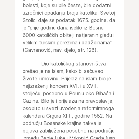
bolesti, koje su bile česte, bile dodatni
uzročnici opadanju broja katolika. Svetoj
Stolici daje se podatak 1675. godine, da
je "prije godinu dana iselilo iz Bosne
6000 katoličkih obitelji natjeranih glađu i
velikim turskim porezima i dadžbinama"
(Gavranović, nav. djelo, str. 128).
Dio katoličkog stanovništva
prešao je na islam, kako bi sačuvao
živote i imovinu. Prijelaz na islam bio je
najizraženiji koncem XVI. i u XVII.
stoljeću, posebno u Pounju oko Bihaća i
Cazina. Bilo je i prijelaza na pravoslavlje,
osobito u svezi uvođenja reformiranoga
kalendara Grgura XIII., godine 1582. Na
području Bosanske krajine takva je
pojava zabilježena posebno na području
između Banje Luke i Mrkonjić Grada (usp.