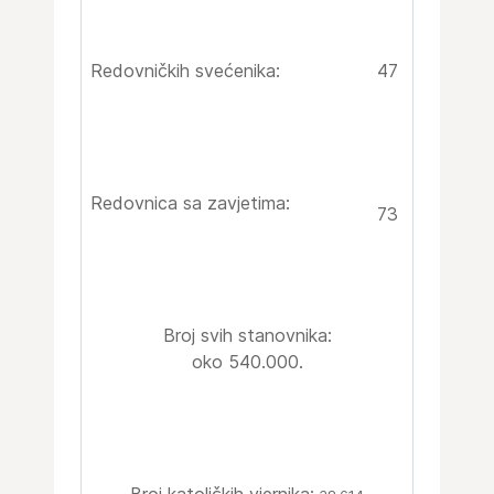
Redovničkih svećenika:
47
R
edovnica sa zavjetima:
73
Broj svih stanovnika:
oko 540.000.