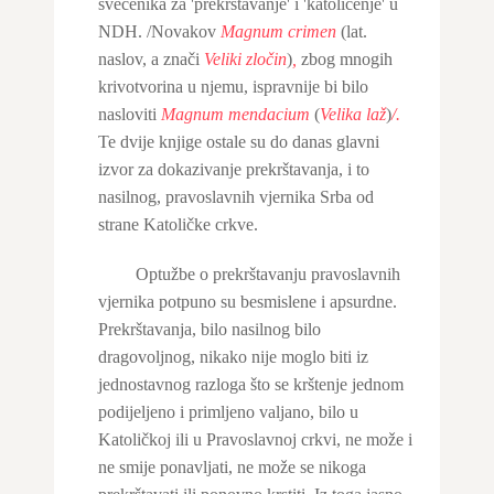
svećenika za 'prekrštavanje' i 'katoličenje' u
NDH. /Novakov
Magnum crimen
(lat.
naslov, a znači
Veliki zločin
)
,
zbog mnogih
krivotvorina u njemu, ispravnije bi bilo
nasloviti
Magnum mendacium
(
Velika laž
)
/.
Te dvije knjige ostale su do danas glavni
izvor za dokazivanje prekrštavanja, i to
nasilnog, pravoslavnih vjernika Srba od
strane Katoličke crkve.
Optužbe o prekrštavanju pravoslavnih
vjernika potpuno su besmislene i apsurdne.
Prekrštavanja, bilo nasilnog bilo
dragovoljnog, nikako nije moglo biti iz
jednostavnog razloga što se krštenje jednom
podijeljeno i primljeno valjano, bilo u
Katoličkoj ili u Pravoslavnoj crkvi, ne može i
ne smije ponavljati, ne može se nikoga