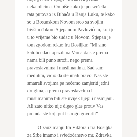
nekatolicima. On piše kako je po svršetku
rata putovao iz Bihaća u Banja Luku, te kako
se u Bosanskom Novom sreo sa svojim
bivšim đakom Stjepanom Pavlovićem, koji je
u to vrijeme bio sudac u Novom. Stjepan je
tom zgodom rekao fra Bosiljku: ”Mi smo
katolici đaci opazili na Vama da ste prema
nama bili puno stroži, nego prema
pravoslavnima i muslimanima. Sad sam,
međutim, vidio da ste imali pravo. Nas ste
smatrali svojima pa nećemo zamjeriti jedni
drugima, a prema pravoslavcima i
muslimanima bili ste uvijek lijepi i nasmijani.
Ali zato nitko nije digao glas protiv Vas,
premda ste koji put i strogo govorili”.
O zauzimanju fra Viktora i fra Bosiljka
za Srbe imamo i svjedočanstvo mr. Zdravka