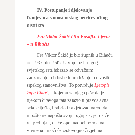
IV. Postupanje i djelovanje
franjevaca samostanskog petrićevačkog
distrikta
Fra Viktor Šakić i fra Bosiljko Ljevar
– u Bihaću
Fra Viktor Šakić je bio župnik u Bihaću
od 1937. do 1945. U vrijeme Drugog
svjetskog rata iskazao se odvažnim
zauzimanjem i dosljednim držanjem u zaštiti
srpskog stanovništva. To potvrđuje
Ljetopis
župe Bihać
,
u kojemu za njega piše da je
tijekom čitavoga rata zalazio u pravoslavna
sela te tješio, hrabrio i savjetovao narod da
nipošto ne napušta svojih ognjišta, jer da će
rat prohujati, da će opet nadoći normalna
vremena i moći će zadovoljno živjeti na