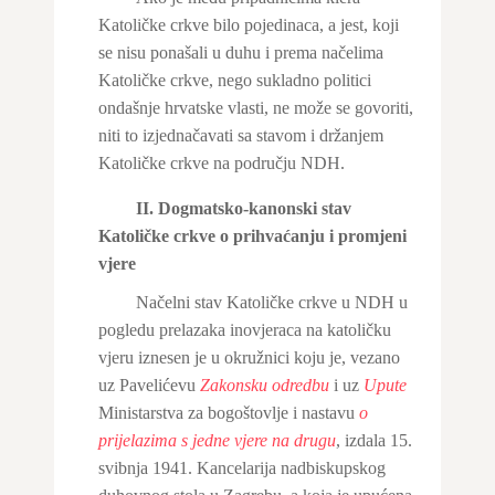
Katoličke crkve bilo pojedinaca, a jest, koji
se nisu ponašali u duhu i prema načelima
Katoličke crkve, nego sukladno politici
ondašnje hrvatske vlasti, ne može se govoriti,
niti to izjednačavati sa stavom i držanjem
Katoličke crkve na području NDH.
II. Dogmatsko-kanonski stav
Katoličke crkve o prihvaćanju i promjeni
vjere
Načelni stav Katoličke crkve u NDH u
pogledu prelazaka inovjeraca na katoličku
vjeru iznesen je u okružnici koju je, vezano
uz Pavelićevu
Zakonsku odredbu
i uz
Upute
Ministarstva za bogoštovlje i nastavu
o
prijelazima s jedne vjere na drugu
, izdala 15.
svibnja 1941. Kancelarija nadbiskupskog