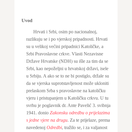
Uvod
Hrvati i Srbi, osim po nacionalnoj,
razlikuju se i po vjerskoj pripadnosti. Hrvati
su u velikoj većini pripadnici Katoličke, a
Srbi Pravoslavne crkve. Vlasti Nezavisne
Države Hrvatske (NDH) su išle za tim da se
Srbi, kao nepoželjni u hrvatskoj državi, isele
u Srbiju. A ako se to ne bi postiglo, držale su
da se vjerska suprotstavljenost može ukloniti
prelaskom Srba s pravoslavne na katoličku
vjeru i pristupanjem u Katoličku crkvu. U tu
svrhu je poglavnik dr. Ante Pavelić 3. svibnja
1941. donio
Zakonsku
odredbu o prijelazima
s jedne vjere na drugu
. Za te prijelaze, prema
navedenoj
Odredbi
, tražilo se, i za valjanost