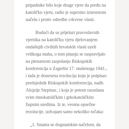
pripadnike bilo koje druge vjere da pređu na
katoličku vjeru, radio je suprotno iznesenom
načelu i protiv odredbe crkvene vlasti.
Budući da su prijelazi pravoslavnih
vjernika na katoličku vjeru djelovanjem
ondašnjih civilnih hrvatskih vlasti uzeli
velikoga maha, o tom pitanju se raspravljalo
na plenarnom zasjedanju Biskupskih
konferencija u Zagrebu 17. studenoga 1941.,
i tada je donesena rezolucija koju je potpisao
predsjednik Biskupskih konferencija, nadb.
Alojzije Stepinac, i koja je potom razaslana
svim rimokatoličkim i grkokatoličkim
župnim uredima. Iz te, veoma opsežne
rezolucije, izdvajam samo nekoliko točaka:
„
1. Smatra se dogmatskim načelom, da