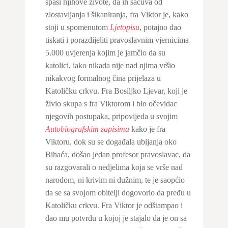
spasi njihove živote, da ih sačuva od
zlostavljanja i šikaniranja, fra Viktor je, kako
stoji u spomenutom
Ljetopisu
, potajno dao
tiskati i porazdijeliti pravoslavnim vjernicima
5.000 uvjerenja kojim je jamčio da su
katolici, iako nikada nije nad njima vršio
nikakvog formalnog čina prijelaza u
Katoličku crkvu. Fra Bosiljko Ljevar, koji je
živio skupa s fra Viktorom i bio očevidac
njegovih postupaka, pripovijeda u svojim
Autobiografskim zapisima
kako je fra
Viktoru, dok su se događala ubijanja oko
Bihaća, došao jedan profesor pravoslavac, da
su razgovarali o nedjelima koja se vrše nad
narodom, ni krivim ni dužnim, te je saopćio
da se sa svojom obitelji dogovorio da pređu u
Katoličku crkvu. Fra Viktor je odštampao i
dao mu potvrdu u kojoj je stajalo da je on sa