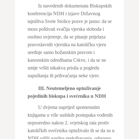
Iz navedenih dokumenata Biskupskih
konferencija NDH i izjave Državnog
tajništva Svete Stolice posve je jasno: da se
mora poštivati svačija vjerska sloboda i
osobno uvjerenje, da se pitanje prijelaza
pravoslavnih vjernika na katoličku vjeru
uređuje samo božanskim pravom i
kanonskim odredbama Crkve, i da se ne
smije vršiti nikakva prisila u pogledu
napuštanja ili prihvaćanja neke vjere.
III. Neutemeljeno optuživanje
pojedinih biskupa i svećenika u NDH
U dvjema naprijed spomenutim
knjigama u više sudskih postupaka vođenih
neposredno nakon 2. svjetskog rata protiv
katoličkih svećenika optuživalo ih se da su u
NDH vršili nasilna prekrštavanja, odnosno