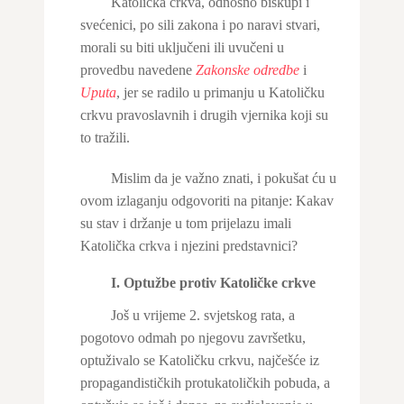
Katolička crkva, odnosno biskupi i
svećenici, po sili zakona i po naravi stvari,
morali su biti uključeni ili uvučeni u
provedbu navedene
Zakonske odredbe
i
Uputa
, jer se radilo u primanju u Katoličku
crkvu pravoslavnih i drugih vjernika koji su
to tražili.
Mislim da je važno znati, i pokušat ću u
ovom izlaganju odgovoriti na pitanje: Kakav
su stav i držanje u tom prijelazu imali
Katolička crkva i njezini predstavnici?
I. Optužbe protiv Katoličke crkve
Još u vrijeme 2. svjetskog rata, a
pogotovo odmah po njegovu završetku,
optuživalo se Katoličku crkvu, najčešće iz
propagandističkih protukatoličkih pobuda, a