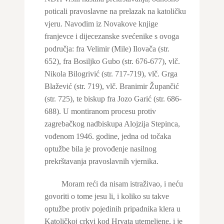
poticali pravoslavne na prelazak na katoličku
vjeru. Navodim iz Novakove knjige
franjevce i dijecezanske svećenike s ovoga
područja: fra Velimir (Mile) Ilovača (str.
652), fra Bosiljko Gubo (str. 676-677), vlč.
Nikola Bilogrivić (str. 717-719), vlč. Grga
Blažević (str. 719), vlč. Branimir Župančić
(str. 725), te biskup fra Jozo Garić (str. 686-
688). U montiranom procesu protiv
zagrebačkog nadbiskupa Alojzija Stepinca,
vođenom 1946. godine, jedna od točaka
optužbe bila je provođenje nasilnog
prekrštavanja pravoslavnih vjernika.
Moram reći da nisam istraživao, i neću
govoriti o tome jesu li, i koliko su takve
optužbe protiv pojedinih pripadnika klera u
Katoličkoj crkvi kod Hrvata utemeljene, i je