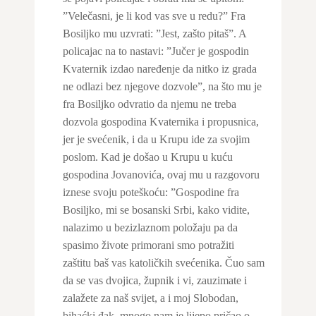
”Velečasni, je li kod vas sve u redu?” Fra
Bosiljko mu uzvrati: ”Jest, zašto pitaš”. A
policajac na to nastavi: ”Jučer je gospodin
Kvaternik izdao naređenje da nitko iz grada
ne odlazi bez njegove dozvole”, na što mu je
fra Bosiljko odvratio da njemu ne treba
dozvola gospodina Kvaternika i propusnica,
jer je svećenik, i da u Krupu ide za svojim
poslom. Kad je došao u Krupu u kuću
gospodina Jovanovića, ovaj mu u razgovoru
iznese svoju poteškoću: ”Gospodine fra
Bosiljko, mi se bosanski Srbi, kako vidite,
nalazimo u bezizlaznom položaju pa da
spasimo živote primorani smo potražiti
zaštitu baš vas katoličkih svećenika. Čuo sam
da se vas dvojica, župnik i vi, zauzimate i
zalažete za naš svijet, a i moj Slobodan,
bihaćki đak, mnogo nam je lijepo pričao o