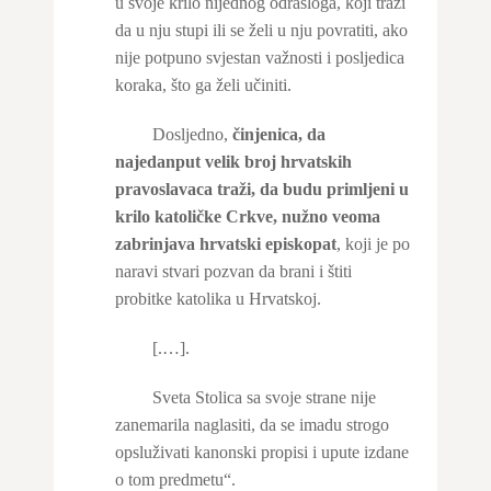
u svoje krilo nijednog odrasloga, koji traži
da u nju stupi ili se želi u nju povratiti, ako
nije potpuno svjestan važnosti i posljedica
koraka, što ga želi učiniti.
Dosljedno,
činjenica, da
najedanput velik broj hrvatskih
pravoslavaca traži, da budu primljeni u
krilo katoličke Crkve, nužno veoma
zabrinjava hrvatski episkopat
, koji je po
naravi stvari pozvan da brani i štiti
probitke katolika u Hrvatskoj.
[.…].
Sveta Stolica sa svoje strane nije
zanemarila naglasiti, da se imadu strogo
opsluživati kanonski propisi i upute izdane
o tom predmetu“.