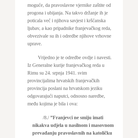
moguće, da pravoslavne vjernike zaštite od
progona i ubijanja. Na takvo držanje ih je
poticala već i njihova savjest i kršćanska
ljubav, a kao pripadnike franjevačkog reda,
obvezivale su ih i odredbe njihove vrhovne
uprave.
Vrijedno je te odredbe ovdje i navesti.
Iz Generalne kurije franjevačkog reda u
Rimu su 24. srpnja 1941. svim
provincijalima hrvatskih franjevačkih
provincija poslani na hrvatskom jeziku
odgovarajući naputci, odnosno naredbe,
među kojima je bila i ova:
/8./
”Franjevci ne smiju imati
nikakva udjela u nasilnom i masovnom
prevađanju pravoslavnih na katoličku