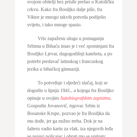
svojom obitelji bez prisile prešao u Katoličku
crkvu. Kako fra Bosiljko dalje piše, fra
Viktor je mnogo takvih potvrda podijelio
svijetu, i tako mnoge spasio.
Vrlo zapaženu ulogu u pomaganju
Srbima u Bihaću imao je i već spominjani fra
Bosiljko Ljevar, dugogodišnji kateheta, a po
potrebi predavač latinskog i francuskog
jezika u bihaćkoj gimnaziji.
To potvrđuje i sljedeći slučaj, koji se
dogodio u lipnju 1941., a kojega fra Bosiljko
opisuje u svojim
Autobiografskim zapisima
.
Gospodin Jovanović, trgovac Srbin iz
Bosanske Krupe, pozvao je fra Bosiljka da
mu dođe, jer ga nužno treba. Dok je na
šalteru vadio kartu za vlak, iza njegovih leđa
se pojavi policajac i obrati mu se upitom: