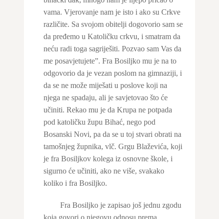
vama. Vjerovanje nam je isto i ako su Crkve
različite. Sa svojom obitelji dogovorio sam se
da pređemo u Katoličku crkvu, i smatram da
neću radi toga sagriješiti. Pozvao sam Vas da
me posavjetujete”. Fra Bosiljko mu je na to
odgovorio da je vezan poslom na gimnaziji, i
da se ne može miješati u poslove koji na
njega ne spadaju, ali je savjetovao što će
učiniti. Rekao mu je da Krupa ne potpada
pod katoličku župu Bihać, nego pod
Bosanski Novi, pa da se u toj stvari obrati na
tamošnjeg župnika, vlč. Grgu Blaževića, koji
je fra Bosiljkov kolega iz osnovne škole, i
sigurno će učiniti, ako ne više, svakako
koliko i fra Bosiljko.
Fra Bosiljko je zapisao još jednu zgodu
koja govori o njegovu odnosu prema