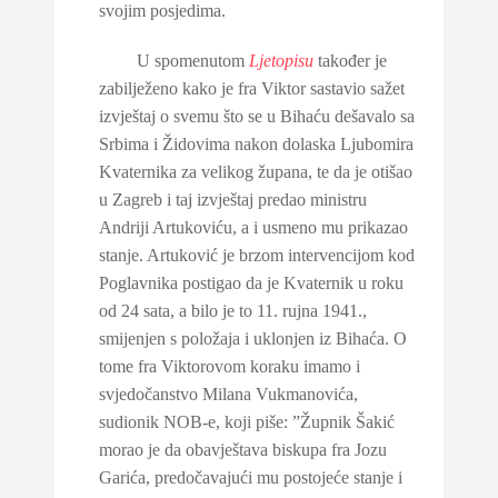
svojim posjedima.
U spomenutom
Ljetopisu
također je
zabilježeno kako je fra Viktor sastavio sažet
izvještaj o svemu što se u Bihaću dešavalo sa
Srbima i Židovima nakon dolaska Ljubomira
Kvaternika za velikog župana, te da je otišao
u Zagreb i taj izvještaj predao ministru
Andriji Artukoviću, a i usmeno mu prikazao
stanje. Artuković je brzom intervencijom kod
Poglavnika postigao da je Kvaternik u roku
od 24 sata, a bilo je to 11. rujna 1941.,
smijenjen s položaja i uklonjen iz Bihaća. O
tome fra Viktorovom koraku imamo i
svjedočanstvo Milana Vukmanovića,
sudionik NOB-e, koji piše: ”Župnik Šakić
morao je da obavještava biskupa fra Jozu
Garića, predočavajući mu postojeće stanje i