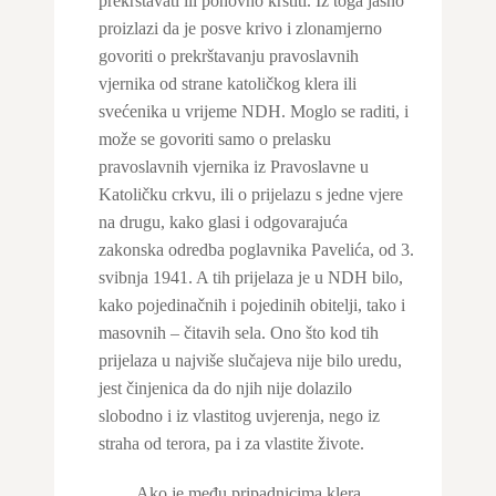
prekrštavati ili ponovno krstiti. Iz toga jasno
proizlazi da je posve krivo i zlonamjerno
govoriti o prekrštavanju pravoslavnih
vjernika od strane katoličkog klera ili
svećenika u vrijeme NDH. Moglo se raditi, i
može se govoriti samo o prelasku
pravoslavnih vjernika iz Pravoslavne u
Katoličku crkvu, ili o prijelazu s jedne vjere
na drugu, kako glasi i odgovarajuća
zakonska odredba poglavnika Pavelića, od 3.
svibnja 1941. A tih prijelaza je u NDH bilo,
kako pojedinačnih i pojedinih obitelji, tako i
masovnih – čitavih sela. Ono što kod tih
prijelaza u najviše slučajeva nije bilo uredu,
jest činjenica da do njih nije dolazilo
slobodno i iz vlastitog uvjerenja, nego iz
straha od terora, pa i za vlastite živote.
Ako je među pripadnicima klera