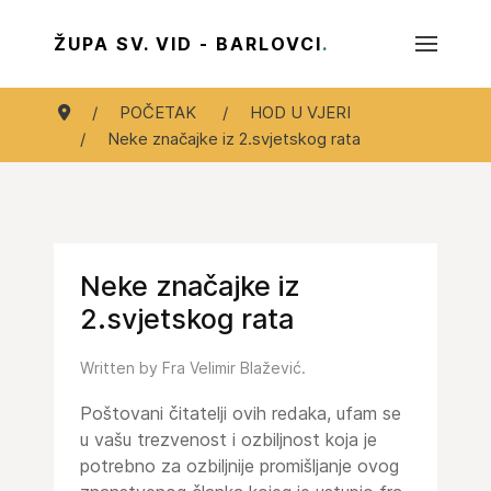
ŽUPA SV. VID - BARLOVCI
.
POČETAK
HOD U VJERI
Neke značajke iz 2.svjetskog rata
Neke značajke iz
2.svjetskog rata
Written by Fra Velimir Blažević.
Poštovani čitatelji ovih redaka, ufam se
u vašu trezvenost i ozbiljnost koja je
potrebno za ozbiljnije promišljanje ovog