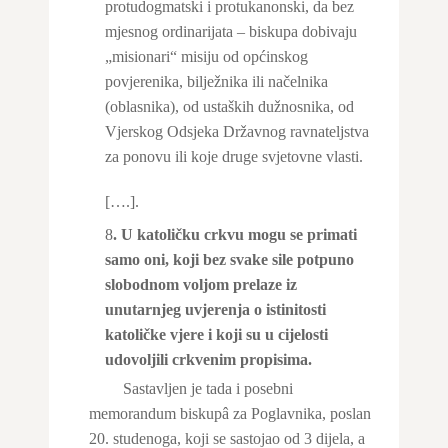
protudogmatski i protukanonski, da bez
mjesnog ordinarijata – biskupa dobivaju
„misionari“ misiju od općinskog
povjerenika, bilježnika ili načelnika
(oblasnika), od ustaških dužnosnika, od
Vjerskog Odsjeka Državnog ravnateljstva
za ponovu ili koje druge svjetovne vlasti.
[….].
8
. U katoličku crkvu mogu se primati
samo oni, koji bez svake sile potpuno
slobodnom voljom prelaze iz
unutarnjeg uvjerenja o istinitosti
katoličke vjere i koji su u cijelosti
udovoljili crkvenim propisima.
Sastavljen je tada i posebni
memorandum biskupâ za Poglavnika, poslan
20. studenoga, koji se sastojao od 3 dijela, a