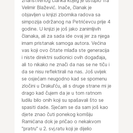
znanstvenog članka kojeg je ustupio fra
Velimir Blažević. Inače, članak je
objavljen u knjizi zbornika radova sa
simpozija održanog na Petrićevcu prije 4
godine. U knjizi je još jako zanimljivih
članaka, ali za sada ide ovaj jer za njega
imam pristanak samoga autora. Većina
vas koji ovo čitate mlađa ste generacija
i niste direktni sudionici ovih događaja,
ali to nikako ne znači da nas se ne tiču i
da se nisu reflektirali na nas. Još uvijek
se osjećam neugodno kad se spomenu
zločini u Drakul'ću, ali s druge strane mi je
drago kad čujem da je u tom ratnom
ludilu bilo onih koji su spašavali što se
spasiti dade. Sjećam se da sam još kao
djete znao čuti ponekog komšiju
Ramićana dok je pričao o nekakvom
"pratru" u 2. svj.ratu koji je dijelio