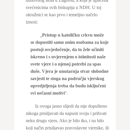
duhovnog stola u Zagrebu, a koja je upućena
svećenicima svih biskupija u NDH. U toj
okružnici se kao prvo i temeljno načelo
iznosi:
„
Pristup u katoličku crkvu može
se dopustiti samo onim osobama za koje
postoji osvjedočenje, da to žele učiniti
iskreno i s uvjerenjem o istinitosti naše
svete vjere i o njenoj potrebi za spas
duše. Vjera je unutarnja stvar slobodne
savjesti te stoga na području vjerskog
opredjeljenja treba da budu isključeni
svi nečasni motivi
“.
Iz ovoga jasno slijedi da nije dopušteno
nikoga prisiljavati da napusti svoju i prihvati
neku drugu vjeru. Ako je bilo tko, i na bilo
koji način prisiljavao pravoslavne vjernike, ili