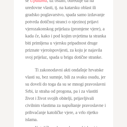
se
Uputama
, uz ostalo, određuje da na
uredovne vlasti, tj. na katarsku oblast ili
gradsko poglavarstvo, spada samo izdavanje
potvrda dotičnoj stranci o njezinoj prijavi
vjerozakonskog prijelaza (promjene vjere), a
kada će, kako i pod kojim uvjetima ta stranka
biti primljena u vjersku pripadnost druge
priznate vjeroispovijesti, za koju je najavila
svoj prijelaz, spada u brigu dotične stranke.
Ti zakonodavni akti ondašnje hrvatske
vlasti su, bez sumnje, bili za svaku osudu, jer
su doveli do toga da su se mnogi pravoslavni
Srbi, iz straha od progona, pa i za vlastiti
život i život svojih obitelji, prijavljivali
civilnim vlastima za napuštanje pravoslavne i
prihvaćanje katoličke vjere, a vrlo rijetko
islama.