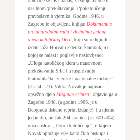
optužuje se još i danas, za sudjelovanje u
nasilnom 'prekrštavanju' i 'pokatoličenju'
pravoslavnih vjernika. Godine 1946. u
Zagrebu je objavljena knjiga:
Dokumenti o
protunarodnom radu i zločinima jednog
dijela katoličkog klera,
koju su redigirali i
izdali Joža Horvat i Zdenko Štambuk,
a u
kojoj se nalazi i poglavlje naslovljeno:
„Uloga katoličkog klera u masovnom
prekrštavanju Srba i u raspirivanju
bratoubilačke, vjerske i nacionalne mržnje“
(str. 54-123). Viktor Novak je napisao
opsežno djelo
Magnum crimen
i objavio ga u
Zagrebu 1948. (a godine 1986. je u
Beogradu tiskano reprint izdanje), i u njemu
jedan dio, od čak 204 stranice (str. 601-804),
nosi naslov: „Teror i katoličenje“, u kojem
Novak optužuje više katoličkih biskupa i