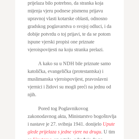
prijelaza bilo potrebno, da stranka koja
mijenja vjeru podnese pismenu prijavu
upravnoj vlasti kotarske oblasti, odnosno
gradskog poglavarstva o svojoj odluci, i da
dobije potvrdu o toj prijavi, te da se potom
ispune vjerski propisi one priznate
vjeroispovijesti na koju stranka prelazi.
A kako su u NDH bile priznate samo
katolička, evangelička (protestantska) i
muslimanska vjeroispovijest, pravoslavni
vjernici i židovi su mogli preći na jednu od
njih.
Pored tog Poglavnikovog
zakonodavnog akta, Ministarstvo bogoštovlja
i nastave je 27. svibnja 1941. donijelo
Upute
glede prijelaza s jedne vjere na drugu
. U tim