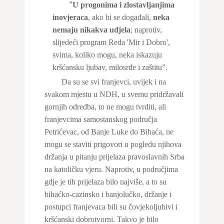
”
U progonima i zlostavljanjima
inovjeraca
, ako bi se događali,
neka
nemaju nikakva udjela
; naprotiv,
slijedeći program Reda 'Mir i Dobro',
svima, koliko mogu, neka iskazuju
kršćansku ljubav, milosrđe i zaštitu”.
Da su se svi franjevci, uvijek i na
svakom mjestu u NDH, u svemu pridržavali
gornjih odredba, to ne mogu tvrditi, ali
franjevcima samostanskog područja
Petrićevac, od Banje Luke do Bihaća, ne
mogu se staviti prigovori u pogledu njihova
držanja u pitanju prijelaza pravoslavnih Srba
na katoličku vjeru. Naprotiv, u područjima
gdje je tih prijelaza bilo najviše, a to su
bihaćko-cazinsko i banjolučko, držanje i
postupci franjevaca bili su čovjekoljubivi i
kršćanski dobrotvorni. Takvo je bilo