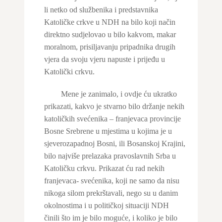
li netko od službenika i predstavnika
Katoličke crkve u NDH na bilo koji način
direktno sudjelovao u bilo kakvom, makar
moralnom, prisiljavanju pripadnika drugih
vjera da svoju vjeru napuste i prijeđu u
Katolički crkvu.
Mene je zanimalo, i ovdje ću ukratko
prikazati, kakvo je stvarno bilo držanje nekih
katoličkih svećenika – franjevaca provincije
Bosne Srebrene u mjestima u kojima je u
sjeverozapadnoj Bosni, ili Bosanskoj Krajini,
bilo najviše prelazaka pravoslavnih Srba u
Katoličku crkvu. Prikazat ću rad nekih
franjevaca- svećenika, koji ne samo da nisu
nikoga silom prekrštavali, nego su u danim
okolnostima i u političkoj situaciji NDH
činili što im je bilo moguće, i koliko je bilo