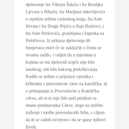
djelovanje fra Viktora Šakića i fra Bosiljka
Ljevara u Bihaću, fra Marijana Jakovljevića
u srpskim selima cazinskog kraja, fra Ante
Hrvata i fra Drage Prpića u župi Barlovci, i
fra Ante Perkovića, gvardijana i župnika na
Petrićevcu. Iz prikaza djelovanja tih
franjevaca moći će se zaključiti o čemu se
stvarno radilo, i vidjeti da u mjestima u
kojima su oni djelovali uopće nije bilo
nasilnog, niti bilo kakvog prekrštavanja.
Radilo se jedino o prijelazu vjernika i
krštenika s pravoslavne vjere na katoličku, ili
o pristupanju iz Pravoslavne u Katoličku
crkvu, ali ni to nije bilo pod prisilom sa
strane predstavnika Crkve, nego na izričito
traženje i molbe pravoslavnih Srba, s ciljem
da ih se zaštiti od terora i da se spase njihovi
životi.