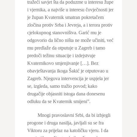
tražeći savjet šta da poduzme u interesu župe
i vjernika, a najviše u interesu čovječnosti jer
je župan Kvaternik smatran pokretačem
zločina protiv Srba i Jevreja, a i terora protiv
cjelokupnog stanovništva. Garić mu je
odgovorio da lično ništa ne može učiniti, već
mu predlaže da otputuje u Zagreb i tamo
predoči težinu situacije i izdejstvuje
Kvaternikovo smjenjivanje […]. Bez
obavještavanja ikoga Šakić je otputovao u
Zagreb. Njegova intervencija je uspjela jer
se, izgleda, samo tražio povod; kako
drugačije objasniti istoga dana donesenu
odluku da se Kvaternik smijeni”.
Mnogi pravoslavni Srbi, da bi izbjegli
progone i druga nasilja, javljali su se fra
Viktoru za prijelaz na katoličku vjeru. I da