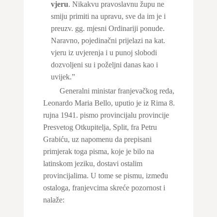
vjeru
. Nikakvu pravoslavnu župu ne
smiju primiti na upravu, sve da im je i
preuzv. gg. mjesni Ordinariji ponude.
Naravno, pojedinačni prijelazi na kat.
vjeru iz uvjerenja i u punoj slobodi
dozvoljeni su i poželjni danas kao i
uvijek.”
Generalni ministar franjevačkog reda,
Leonardo Maria Bello, uputio je iz Rima 8.
rujna 1941. pismo provincijalu provincije
Presvetog Otkupitelja, Split, fra Petru
Grabiću, uz napomenu da prepisani
primjerak toga pisma, koje je bilo na
latinskom jeziku, dostavi ostalim
provincijalima. U tome se pismu, između
ostaloga, franjevcima skreće pozornost i
nalaže: