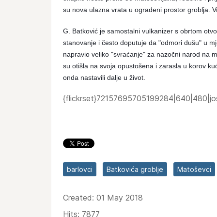
su nova ulazna vrata u ograđeni prostor groblja. Vra
G. Batković je samostalni vulkanizer s obrtom otvo
stanovanje i često doputuje da "odmori dušu" u mj
napravio veliko "svraćanje" za nazočni narod na mis
su otišla na svoja opustošena i zarasla u korov ku
onda nastavili dalje u život.
{flickrset}72157695705199284|640|480|jos
barlovci
Batkovića groblje
Matoševci
Created: 01 May 2018
Hits: 7877