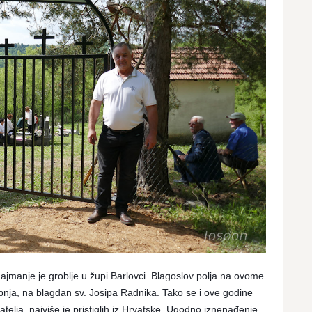
ajmanje je groblje u župi Barlovci. Blagoslov polja na ovome
vibnja, na blagdan sv. Josipa Radnika. Tako se i ove godine
atelja, najviše je pristiglih iz Hrvatske. Ugodno iznenađenje