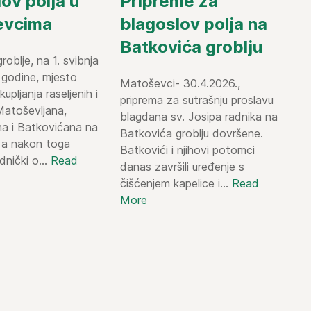
ov polja u
Pripreme za
evcima
blagoslov polja na
Batkovića groblju
roblje, na 1. svibnja
 godine, mjesto
Matoševci- 30.4.2026.,
upljanja raseljenih i
priprema za sutrašnju proslavu
Matoševljana,
blagdana sv. Josipa radnika na
na i Batkovićana na
Batkovića groblju dovršene.
, a nakon toga
Batkovići i njihovi potomci
dnički o...
Read
danas završili uređenje s
čišćenjem kapelice i...
Read
More