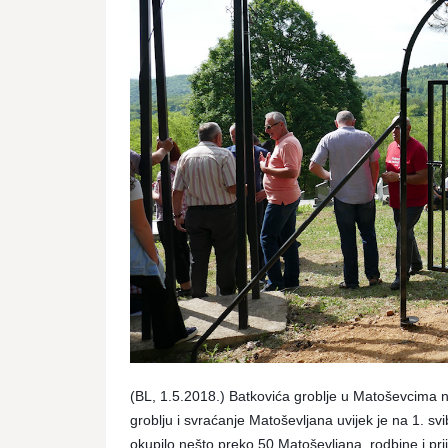
(BL, 1.5.2018.) Batkovića groblje u Matoševcima n
groblju i svraćanje Matoševljana uvijek je na 1. s
okupilo nešto preko 50 Matoševljana, rodbine i prij