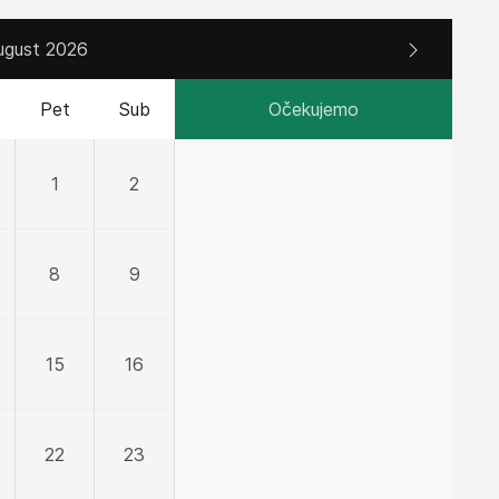
ugust 2026
Pet
Sub
Očekujemo
1
2
8
9
15
16
22
23