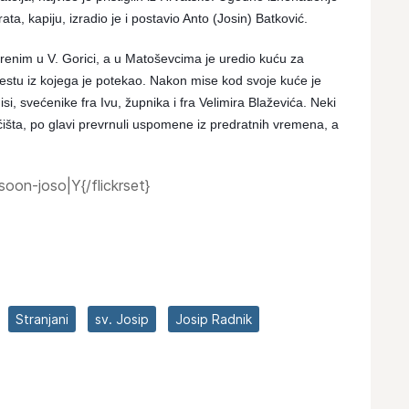
ta, kapiju, izradio je i postavio Anto (Josin) Batković.
reni
m u V. Gorici, a u Matoševcima je uredio kuću za
estu iz kojega je potekao. Nakon mise kod svoje kuće je
i, svećenike fra Ivu, župnika i fra Velimira Blaževića. Neki
ćišta, po glavi prevrnuli uspomene iz predratnih vremena, a
oon-joso|Y{/flickrset}
Stranjani
sv. Josip
Josip Radnik