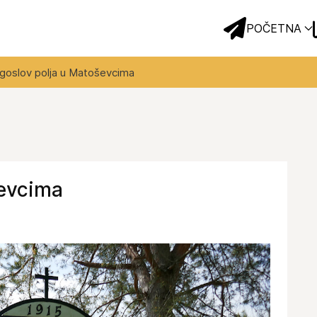
POČETNA
goslov polja u Matoševcima
ševcima