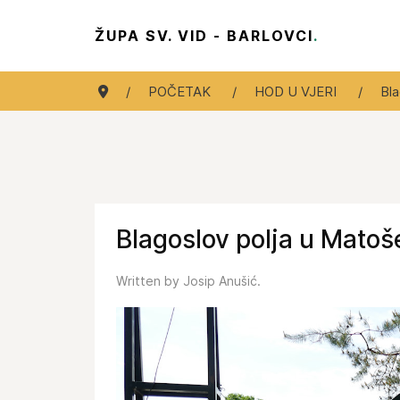
ŽUPA SV. VID - BARLOVCI
.
POČETAK
HOD U VJERI
Bla
Blagoslov polja u Mato
Written by Josip Anušić.