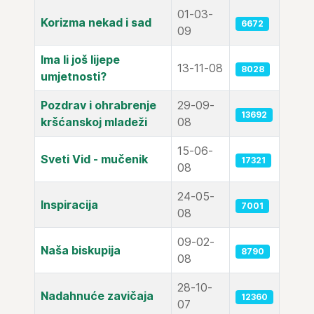
01-03-
Korizma nekad i sad
6672
09
Ima li još lijepe
13-11-08
8028
umjetnosti?
Pozdrav i ohrabrenje
29-09-
13692
kršćanskoj mladeži
08
15-06-
Sveti Vid - mučenik
17321
08
24-05-
Inspiracija
7001
08
09-02-
Naša biskupija
8790
08
28-10-
Nadahnuće zavičaja
12360
07