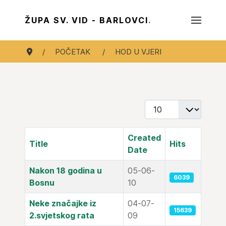
ŽUPA SV. VID - BARLOVCI
.
POČETAK
HOD U VJERI
Display #
Created
Title
Hits
Date
Articles
Nakon 18 godina u
05-06-
6039
Bosnu
10
Neke značajke iz
04-07-
15639
2.svjetskog rata
09